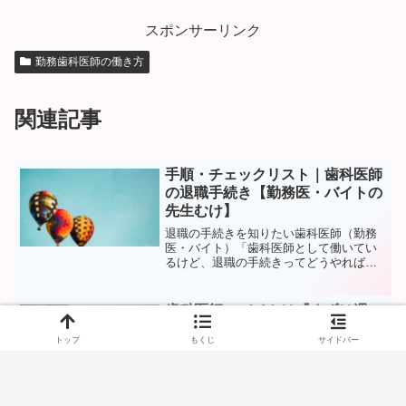
スポンサーリンク
勤務歯科医師の働き方
関連記事
手順・チェックリスト｜歯科医師
の退職手続き【勤務医・バイトの
先生むけ】
退職の手続きを知りたい歯科医師（勤務
医・バイト）「歯科医師として働いてい
るけど、退職の手続きってどうやればい
いのだろう。手順とか知りたいな。退職
金ってもらえるのかな。できれば福利厚
生のしっかりした病院に転職したい
歯科医師のバイトは『まずは週
な...」本記事ではこういっ...
１』がオススメの理由【非常勤の
トップ
もくじ
サイドバー
働き方】
バイトをしたい歯科医師「バイトを考え
ているけど、不安がある。週１でも大丈
夫なのかな...。バイトをしてる歯科医師