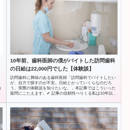
10年前、歯科医師の僕がバイトした訪問歯科
の日給は22,000円でした【体験談】
く
訪問歯科に興味のある歯科医師「訪問歯科でバイトしたい
問
が、自力で探すのが不安。日給とかっていくらなのだろ
由
う。実際の体験談を知りたいな。」本記事ではこういった
い
疑問にこたえます。✔︎ 記事の信頼性ぺりくる私は10年以上
た
前から訪問歯科に関わって仕事...