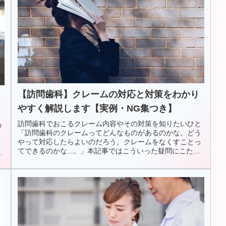
【訪問歯科】クレームの対応と対策をわかり
やすく解説します【実例・NG集つき】
訪問歯科でおこるクレーム内容やその対策を知りたいひと
の
「訪問歯科のクレームってどんなものがあるのかな。どう
。
やって対応したらよいのだろう。クレームをなくすことっ
う
てできるのかな...。」本記事ではこういった疑問にこたえ
記
ます。■ 本記事の内容この記...