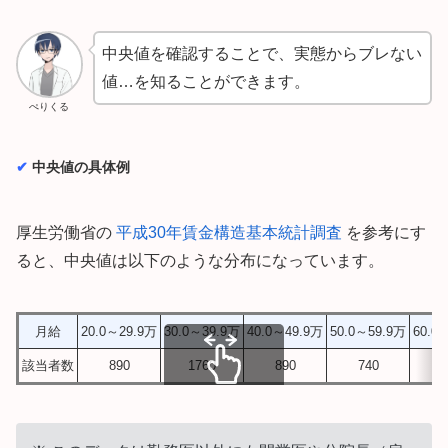
中央値を確認することで、実態からブレない
値…を知ることができます。
ぺりくる
✔︎
中央値の具体例
厚生労働省の
平成30年賃金構造基本統計調査
を参考にす
ると、中央値は以下のような分布になっています。
月給
20.0～29.9万
30.0～39.9万
40.0～49.9万
50.0～59.9万
60.0
該当者数
890
1760
890
740
5
スクロールできます