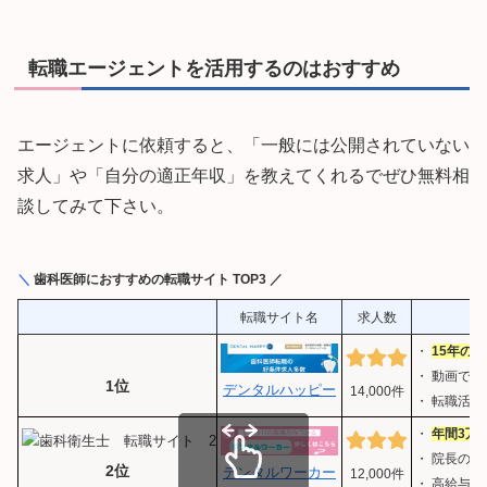
転職エージェントを活用するのはおすすめ
エージェントに依頼すると、「一般には公開されていない
求人」や「自分の適正年収」を教えてくれるでぜひ無料相
談してみて下さい。
＼
歯科医師におすすめの転職サイト TOP3 ／
転職サイト名
求人数
・
15年の
・ 動画で
1位
デンタルハッピー
14,000件
・ 転職活
・
年間3万
・ 院長の
2位
デンタルワーカー
12,000件
・ 高給与