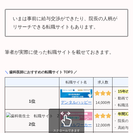
いまは事前に給与交渉ができたり、院長の人柄が
リサーチできる転職サイトもあります。
筆者が実際に使った転職サイトを載せておきます。
＼
歯科医師におすすめの転職サイト TOP3 ／
転職サイト名
求人数
・
15年の
・ 動画で
1位
デンタルハッピー
14,000件
・ 転職活
・
年間3万
・ 院長の
2位
デンタルワーカー
12,000件
・ 高給与
スクロールできます