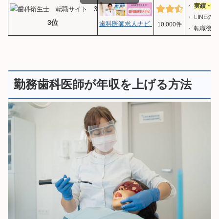
・
実績・顧客
・ LINE
3位
歯科医師求人ナビ
10,000件
・ 転職後
勤務歯科医師が年収を上げる方法