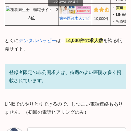
スクロールできます
・
実績・顧客
・ LINE
3位
歯科医師求人ナビ
10,000件
・ 転職後
とくに
デンタルハッピー
は、
14,000件の求人数
を誇る転
職サイト。
登録者限定の非公開求人は、待遇のよい医院が多く掲
載されています。
LINEでのやりとりできるので、しつこい電話連絡もあり
ません。（初回の電話ヒアリングのみ）